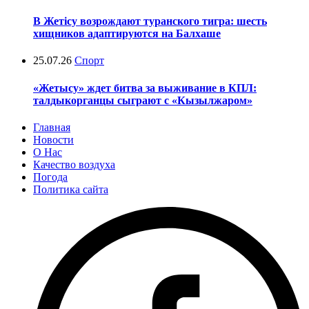
В Жетісу возрождают туранского тигра: шесть
хищников адаптируются на Балхаше
25.07.26
Спорт
«Жетысу» ждет битва за выживание в КПЛ:
талдыкорганцы сыграют с «Кызылжаром»
Главная
Новости
О Нас
Качество воздуха
Погода
Политика сайта