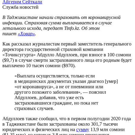
Айгерим Сейткали
Служба новостей
В Таджикистане начали страховать от коронавирусной
инфекции. Страховая сумма выплачивается в случае
летального исхода, передает Tinfo.kz. Об этом
пишет
«Ховар»
.
Как рассказал журналистам первый заместитель генерального
директора государственной страховой компании
«Точиксугурта» Абдулло Абдуллоев, при взносе в 100 сомони
($9,7) в случае смерти застрахованного лица его родным будет
выплачено 10 тысяч сомони ($970).
«Выплата осуществляется, только если
в медицинских документах указан диагноз [умер]
«от коронавируса», а не от пневмонии или
другого похожего заболевания», — пояснил
Абдуллоев, добавив, что уже есть
застраховавшиеся граждане, но пока нет
страховых случаев.
Абдуллоев также сообщил, что в первом полугодии 2020 года
в Таджикистане были застрахованы около 301,7 тысячи
юридических и физических лиц на
сумму
13,9 млн сомони
($1,35 млн), из которых 3,8 млн сомони приходится