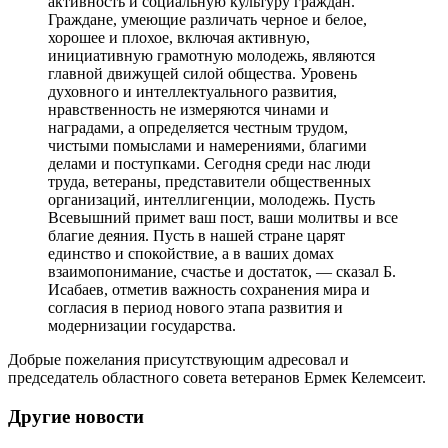
активность и социальную культуру граждан.
Граждане, умеющие различать черное и белое,
хорошее и плохое, включая активную,
инициативную грамотную молодежь, являются
главной движущей силой общества. Уровень
духовного и интеллектуального развития,
нравственность не измеряются чинами и
наградами, а определяется честным трудом,
чистыми помыслами и намерениями, благими
делами и поступками. Сегодня среди нас люди
труда, ветераны, представители общественных
организаций, интеллигенции, молодежь. Пусть
Всевышний примет ваш пост, ваши молитвы и все
благие деяния. Пусть в нашей стране царят
единство и спокойствие, а в ваших домах
взаимопонимание, счастье и достаток, — сказал Б.
Исабаев, отметив важность сохранения мира и
согласия в период нового этапа развития и
модернизации государства.
Добрые пожелания присутствующим адресовал и
председатель областного совета ветеранов Ермек Келемсеит.
Другие новости