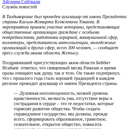
Айгерим Сейткали
Служба новостей
В Талдыкоргане был проведен ауызашар от имени Президента
страны Касым-Жомарта Кемелевича Токаева. В
мероприятии приняли участие ветераны, представляющие
общественные организации граждане с особыми
потребностями, работники аграрной, коммунальной сфер,
волонтеры, представители интеллигенции, молодежных
организаций и других сфер, всего 300 человек, — сообщает
пресс-служба акима области Жетысу.
Поздравивший присутствующих аким области Бейбит
Исабаев отметил, что священный месяц Рамазан и время
оразы очищают как душу, так и тело. Он также подчеркнул,
что с прошлого года стало хорошей традицией в каждом
регионе проводит ауызашар от имени Президента страны.
— Духовная неполноценность, низкий уровень
нравственности, мелкость ума, отсутствие веры и
сострадания в сердце – это те недостатки, которые
тормозят развитие общества. Чтобы создать
справедливое государство, мы должны, прежде
всего, сформировать образованное, грамотное,
сознательное, открытое общество, повысить