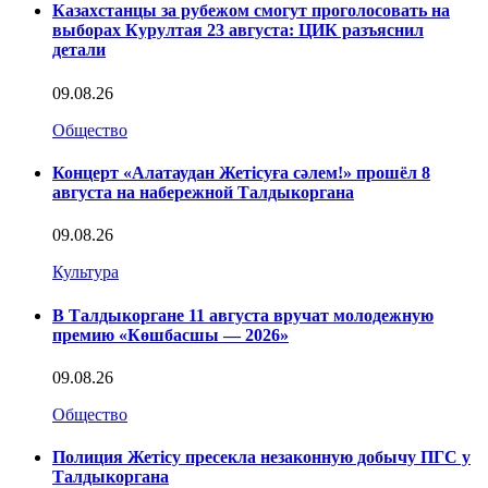
Казахстанцы за рубежом смогут проголосовать на
выборах Курултая 23 августа: ЦИК разъяснил
детали
09.08.26
Общество
Концерт «Алатаудан Жетісуға сәлем!» прошёл 8
августа на набережной Талдыкоргана
09.08.26
Культура
В Талдыкоргане 11 августа вручат молодежную
премию «Көшбасшы — 2026»
09.08.26
Общество
Полиция Жетісу пресекла незаконную добычу ПГС у
Талдыкоргана