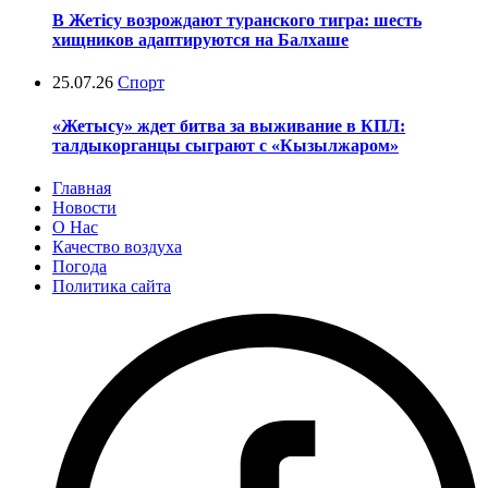
В Жетісу возрождают туранского тигра: шесть
хищников адаптируются на Балхаше
25.07.26
Спорт
«Жетысу» ждет битва за выживание в КПЛ:
талдыкорганцы сыграют с «Кызылжаром»
Главная
Новости
О Нас
Качество воздуха
Погода
Политика сайта