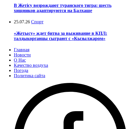
В Жетісу возрождают туранского тигра: шесть
хищников адаптируются на Балхаше
25.07.26
Спорт
«Жетысу» ждет битва за выживание в КПЛ:
талдыкорганцы сыграют с «Кызылжаром»
Главная
Новости
О Нас
Качество воздуха
Погода
Политика сайта