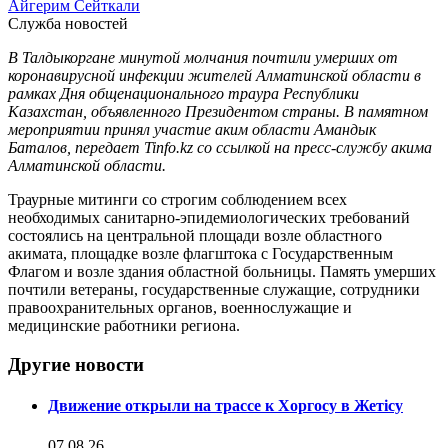
Айгерим Сейткали
Служба новостей
В Талдыкоргане минутой молчания почтили умерших от
коронавирусной инфекции жителей Алматинской области в
рамках Дня общенационального траура Республики
Казахстан, объявленного Президентом страны. В памятном
мероприятии принял участие аким области Амандык
Баталов, передает Tinfo.kz со ссылкой на пресс-службу акима
Алматинской области.
Траурные митинги со строгим соблюдением всех
необходимых санитарно-эпидемиологических требований
состоялись на центральной площади возле областного
акимата, площадке возле флагштока с Государственным
Флагом и возле здания областной больницы. Память умерших
почтили ветераны, государственные служащие, сотрудники
правоохранительных органов, военнослужащие и
медицинские работники региона.
Другие новости
Движение открыли на трассе к Хоргосу в Жетісу
07.08.26