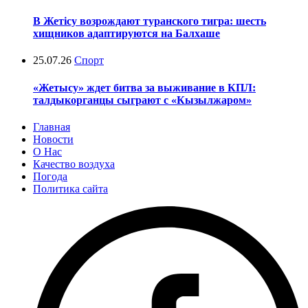
В Жетісу возрождают туранского тигра: шесть
хищников адаптируются на Балхаше
25.07.26
Спорт
«Жетысу» ждет битва за выживание в КПЛ:
талдыкорганцы сыграют с «Кызылжаром»
Главная
Новости
О Нас
Качество воздуха
Погода
Политика сайта