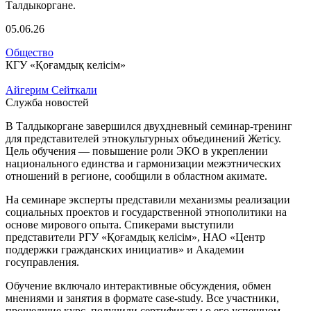
05.06.26
Общество
КГУ «Қоғамдық келісім»
Айгерим Сейткали
Служба новостей
В Талдыкоргане завершился двухдневный семинар-тренинг
для представителей этнокультурных объединений Жетісу.
Цель обучения — повышение роли ЭКО в укреплении
национального единства и гармонизации межэтнических
отношений в регионе, сообщили в областном акимате.
На семинаре эксперты представили механизмы реализации
социальных проектов и государственной этнополитики на
основе мирового опыта. Спикерами выступили
представители РГУ «Қоғамдық келісім», НАО «Центр
поддержки гражданских инициатив» и Академии
госуправления.
Обучение включало интерактивные обсуждения, обмен
мнениями и занятия в формате case-study. Все участники,
прошедшие курс, получили сертификаты о его успешном