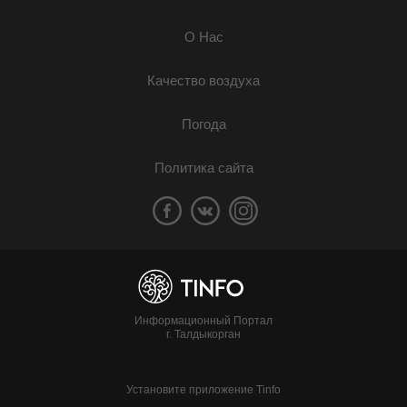
О Нас
Качество воздуха
Погода
Политика сайта
Информационный Портал
г. Талдыкорган
Установите приложение Tinfo