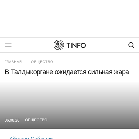
Пои
ГЛАВНАЯ
ОБЩЕСТВО
В Талдыкоргане ожидается сильная жара
ОБЩЕСТВО
06.08.20
Айгерим Сейткали