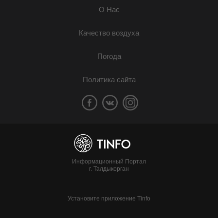
О Нас
Качество воздуха
Погода
Политика сайта
Информационный Портал
г. Талдыкорган
Установите приложение Tinfo