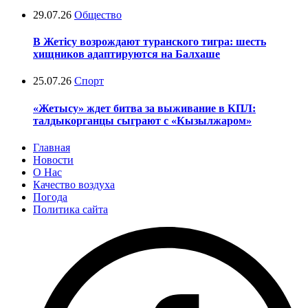
29.07.26
Общество
В Жетісу возрождают туранского тигра: шесть
хищников адаптируются на Балхаше
25.07.26
Спорт
«Жетысу» ждет битва за выживание в КПЛ:
талдыкорганцы сыграют с «Кызылжаром»
Главная
Новости
О Нас
Качество воздуха
Погода
Политика сайта