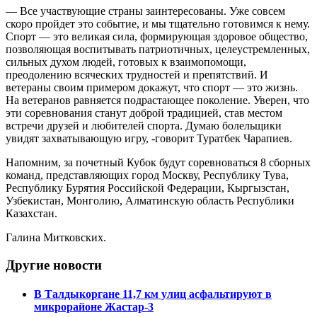
— Все участвующие страны заинтересованы. Уже совсем
скоро пройдет это событие, и мы тщательно готовимся к нему.
Спорт — это великая сила, формирующая здоровое общество,
позволяющая воспитывать патриотичных, целеустремленных,
сильных духом людей, готовых к взаимопомощи,
преодолению всяческих трудностей и препятствий. И
ветераны своим примером докажут, что спорт — это жизнь.
На ветеранов равняется подрастающее поколение. Уверен, что
эти соревнования станут доброй традицией, став местом
встречи друзей и любителей спорта. Думаю болельщики
увидят захватывающую игру, -говорит Туратбек Чарапиев.
Напомним, за почетный Кубок будут соревноваться 8 сборных
команд, представляющих город Москву, Республику Тува,
Республику Бурятия Российской Федерации, Кыргызстан,
Узбекистан, Монголию, Алматинскую область Республики
Казахстан.
Галина Митковских.
Другие новости
В Талдыкоргане 11,7 км улиц асфальтируют в
микрорайоне Жастар-3