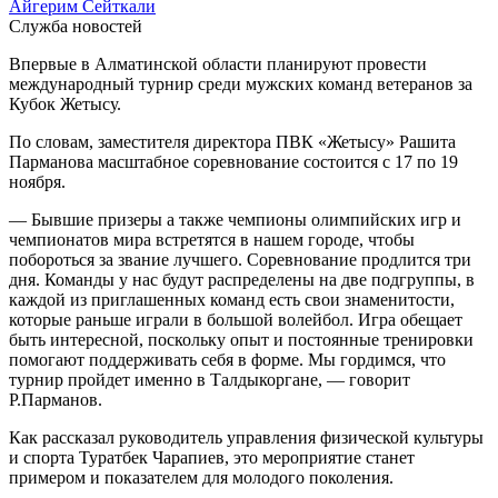
Айгерим Сейткали
Служба новостей
Впервые в Алматинской области планируют провести
международный турнир среди мужских команд ветеранов за
Кубок Жетысу.
По словам, заместителя директора ПВК «Жетысу» Рашита
Парманова масштабное соревнование состоится с 17 по 19
ноября.
— Бывшие призеры а также чемпионы олимпийских игр и
чемпионатов мира встретятся в нашем городе, чтобы
побороться за звание лучшего. Соревнование продлится три
дня. Команды у нас будут распределены на две подгруппы, в
каждой из приглашенных команд есть свои знаменитости,
которые раньше играли в большой волейбол. Игра обещает
быть интересной, поскольку опыт и постоянные тренировки
помогают поддерживать себя в форме. Мы гордимся, что
турнир пройдет именно в Талдыкоргане, — говорит
Р.Парманов.
Как рассказал руководитель управления физической культуры
и спорта Туратбек Чарапиев, это мероприятие станет
примером и показателем для молодого поколения.