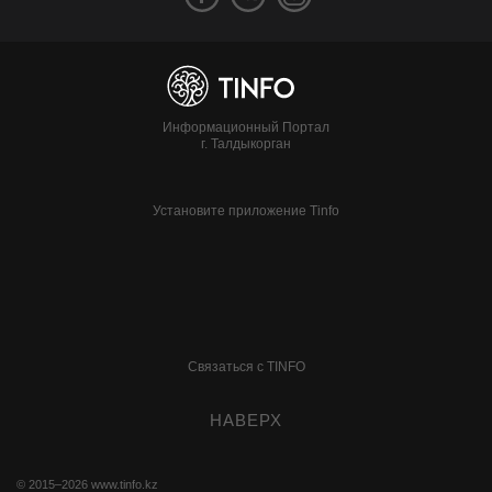
Информационный Портал
г. Талдыкорган
Установите приложение Tinfo
Связаться с TINFO
НАВЕРХ
© 2015–2026
www.tinfo.kz