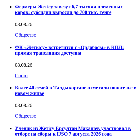
Фермеры Жетісу завезут 6,7 тысячи племенных
коров: субсидии выросли до 700 тыс. тенге
08.08.26
Общество
ФК «Жетысу» встретится с «Ордабасы» в КПЛ:
прямая трансляция доступна
08.08.26
Спорт
Более 40 семей в Талдыкоргане отметили новоселье в
новом жилье
08.08.26
Общество
Ученик из Жетісу Ерсултан Макашев участвовал в
отборе на сборы к IJSO 7 августа 2026 года