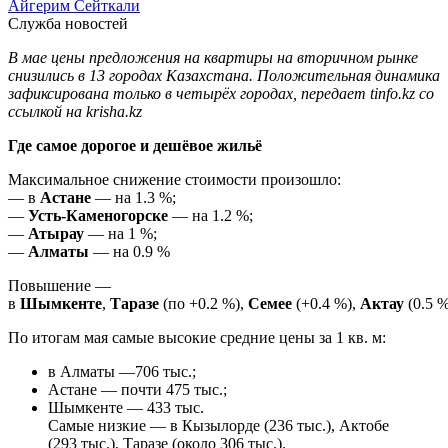
Айгерим Сейткали
Служба новостей
В мае цены предложения на квартиры на вторичном рынке
снизились в 13 городах Казахстана. Положительная динамика
зафиксирована только в четырёх городах, передает tinfo.kz со
ссылкой на krisha.kz
Где самое дорогое и дешёвое жильё
Максимальное снижение стоимости произошло:
— в
Астане
— на 1.3 %;
—
Усть-Каменогорске
— на 1.2 %;
—
Атырау
— на 1 %;
—
Алматы
— на 0.9 %
Повышение —
в
Шымкенте
,
Таразе
(по +0.2 %),
Семее
(+0.4 %),
Актау
(0.5 %
По итогам мая самые высокие средние цены за 1 кв. м:
в Алматы —706 тыс.;
Астане — почти 475 тыс.;
Шымкенте — 433 тыс.
Самые низкие — в Кызылорде (236 тыс.), Актобе
(293 тыс.), Таразе (около 306 тыс.).