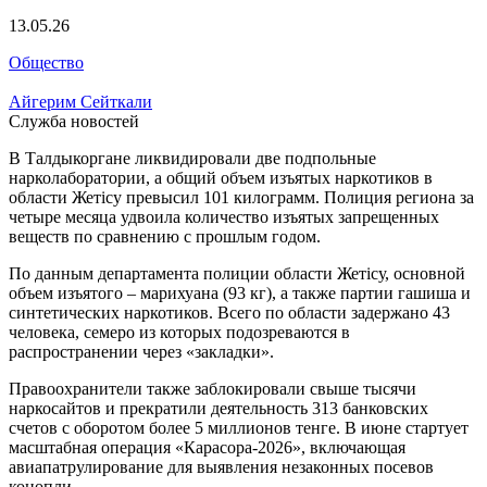
13.05.26
Общество
Айгерим Сейткали
Служба новостей
В Талдыкоргане ликвидировали две подпольные
нарколаборатории, а общий объем изъятых наркотиков в
области Жетісу превысил 101 килограмм. Полиция региона за
четыре месяца удвоила количество изъятых запрещенных
веществ по сравнению с прошлым годом.
По данным департамента полиции области Жетісу, основной
объем изъятого – марихуана (93 кг), а также партии гашиша и
синтетических наркотиков. Всего по области задержано 43
человека, семеро из которых подозреваются в
распространении через «закладки».
Правоохранители также заблокировали свыше тысячи
наркосайтов и прекратили деятельность 313 банковских
счетов с оборотом более 5 миллионов тенге. В июне стартует
масштабная операция «Карасора-2026», включающая
авиапатрулирование для выявления незаконных посевов
конопли.