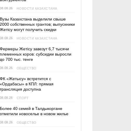
08.08.26
НОВОСТИ КАЗАХСТАНА
Вузы Казахстана выделили свыше
2000 собственных грантов; выпускники
Жетісу могут получить скидки
08.08.26
НОВОСТИ КАЗАХСТАНА
Фермеры Жетісу завезут 6,7 тысячи
племенных коров: субсидии выросли
до 700 тыс. тенге
08.08.26
ОБЩЕСТВО
ФК «Жетысу» встретится с
«Ордабасы» в КПЛ: прямая
трансляция доступна
08.08.26
СПОРТ
Более 40 семей в Талдыкоргане
отметили новоселье в новом жилье
08.08.26
ОБЩЕСТВО