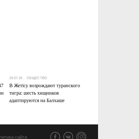
29.07.26
ОБЩЕСТВО
47
В Жетісу возрождают туранского
нн
тигра: шесть хищников
адаптируются на Балхаше
литика сайта