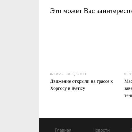
Это может Вас заинтересо
07.08.26
ОБЩЕСТВО
01.0
Движение открыли на трассе к
Мас
Хоргосу в Жетісу
зав
тен
Жет
Главная
Новости