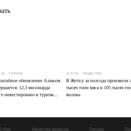
вать
8.26
ТУРИЗМ
31.07.26
ОБЩЕСТВО
штабное обновление Алаколя
В Жетісу за полгода произвели 
ершается: 12,3 миллиарда
тысяч тонн мяса и 105 тысяч то
ге инвестировано в туризм
молока
ісу
О Нас
Качество воздуха
Погода
По