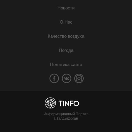
Новости
О Нас
Качество воздуха
Погода
Политика сайта
Информационный Портал
г. Талдыкорган