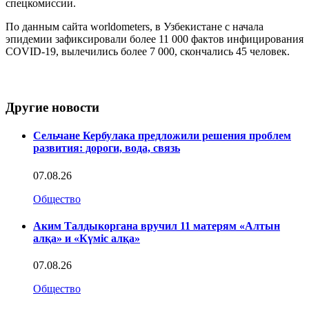
спецкомиссии.
По данным сайта worldometers, в Узбекистане с начала
эпидемии зафиксировали более 11 000 фактов инфицирования
COVID-19, вылечились более 7 000, скончались 45 человек.
Другие новости
Сельчане Кербулака предложили решения проблем
развития: дороги, вода, связь
07.08.26
Общество
Аким Талдыкоргана вручил 11 матерям «Алтын
алқа» и «Күміс алқа»
07.08.26
Общество