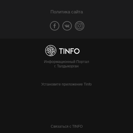
Политика сайта
Информационный Портал
г. Талдыкорган
Установите приложение Tinfo
Связаться с TINFO