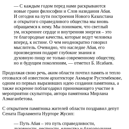
— С каждым годом перед нами раскрываются
новые грани философии и Слов назидания Абая.
И сегодня на пути построения Нового Казахстана
и открытого справедливого общества мы вновь
обращаемся к нему. Мы понимаем, что светлый
ум, искреннее сердце и внутренняя энергия – это
те благородные качества, которые ведут человека
вперед, к истине. О чем неоднократно говорил
мыслитель. Очевидно, что наследие Абая, его
произведения подарят глубокие знания и
духовную пищу не только современному обществу,
но и будущим поколениям, — отметил Б. Исабаев.
Продолжая свою речь, аким области почтил память и тепло
отозвался об известном архитекторе Акмырзе Рустембекове,
одним из первых выразивших идею создания памятника, а
также искренне поблагодарил принимающего участие в
мероприятии скульптора, автора памятника Мирлана
Азмаганбетова.
С открытием памятника жителей области поздравил депут
Сената Парламента Нурторе Жусип:
— Путь Абая – это путь справедливости,
духовности, честности, единства и благополучия.