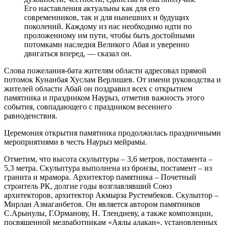
Его наставления актуальны как для его
современников, так и для нынешних и будущих
поколений. Каждому из нас необходимо идти по
проложенному им пути, чтобы быть достойными
потомками наследия Великого Абая и уверенно
двигаться вперед, — сказал он.
Слова пожелания-бата жителям области адресовал прямой
потомок Кунанбая Хуслам Верлишев. От имени руководства и
жителей области Абай он поздравил всех с открытием
памятника и праздником Наурыз, отметив важность этого
события, совпадающего с праздником весеннего
равноденствия.
Церемония открытия памятника продолжилась праздничными
мероприятиями в честь Наурыз мейрамы.
Отметим, что высота скульптуры – 3,6 метров, постамента –
5,3 метра. Скульптура выполнена из бронзы, постамент – из
гранита и мрамора. Архитектор памятника – Почетный
строитель РК, долгие годы возглавлявший Союз
архитекторов, архитектор Акмырза Рустембеков. Скульптор –
Мирлан Азмаганбетов. Он является автором памятников
С.Арынулы, Г.Орманову, Н. Тлендиеву, а также композиции,
посвященной медработникам «Аялы алақан», установленных