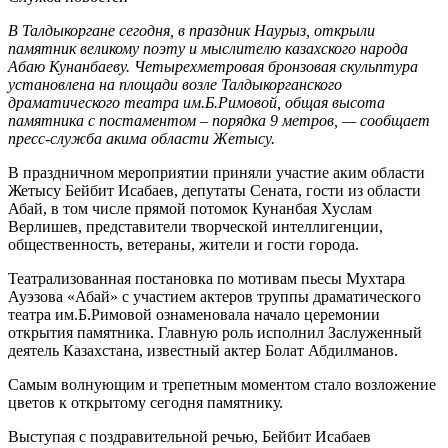
В Талдыкоргане сегодня, в праздник Наурыз, открыли
памятник великому поэту и мыслителю казахского народа
Абаю Кунанбаеву. Четырехметровая бронзовая скульптура
установлена на площади возле Талдыкорганского
драматического театра им.Б.Римовой, общая высота
памятника с постаментом – порядка 9 метров, — сообщает
пресс-служба акима области Жетысу.
В праздничном мероприятии приняли участие аким области
Жетысу Бейбит Исабаев, депутаты Сената, гости из области
Абай, в том числе прямой потомок Кунанбая Хуслам
Верлишев, представители творческой интеллигенции,
общественность, ветераны, жители и гости города.
Театрализованная постановка по мотивам пьесы Мухтара
Ауэзова «Абай» с участием актеров труппы драматического
театра им.Б.Римовой ознаменовала начало церемонии
открытия памятника. Главную роль исполнил Заслуженный
деятель Казахстана, известный актер Болат Абдилманов.
Самым волнующим и трепетным моментом стало возложение
цветов к открытому сегодня памятнику.
Выступая с поздравительной речью, Бейбит Исабаев