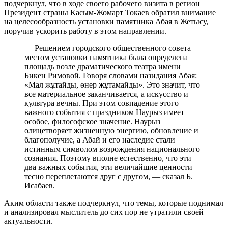
подчеркнул, что в ходе своего рабочего визита в регион
Президент страны Касым-Жомарт Токаев обратил внимание
на целесообразность установки памятника Абая в Жетысу,
поручив ускорить работу в этом направлении.
— Решением городского общественного совета
местом установки памятника была определена
площадь возле драматического театра имени
Бикен Римовой. Говоря словами назидания Абая:
«Мал жұтайды, өнер жұтамайды». Это значит, что
все материальное заканчивается, а искусство и
культура вечны. При этом совпадение этого
важного события с праздником Наурыз имеет
особое, философское значение. Наурыз
олицетворяет жизненную энергию, обновление и
благополучие, а Абай и его наследие стали
истинным символом возрождения национального
сознания. Поэтому вполне естественно, что эти
два важных события, эти величайшие ценности
тесно переплетаются друг с другом, — сказал Б.
Исабаев.
Аким области также подчеркнул, что темы, которые поднимал
и анализировал мыслитель до сих пор не утратили своей
актуальности.