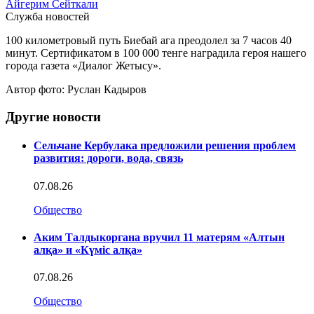
Айгерим Сейткали
Служба новостей
100 километровый путь Биебай ага преодолел за 7 часов 40
минут. Сертификатом в 100 000 тенге наградила героя нашего
города газета «Диалог Жетысу».
Автор фото: Руслан Кадыров
Другие новости
Сельчане Кербулака предложили решения проблем
развития: дороги, вода, связь
07.08.26
Общество
Аким Талдыкоргана вручил 11 матерям «Алтын
алқа» и «Күміс алқа»
07.08.26
Общество