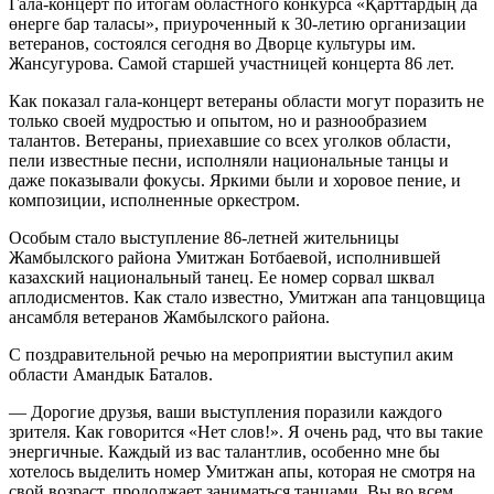
Гала-концерт по итогам областного конкурса «Қарттардың да
өнерге бар таласы», приуроченный к 30-летию организации
ветеранов, состоялся сегодня во Дворце культуры им.
Жансугурова. Самой старшей участницей концерта 86 лет.
Как показал гала-концерт ветераны области могут поразить не
только своей мудростью и опытом, но и разнообразием
талантов. Ветераны, приехавшие со всех уголков области,
пели известные песни, исполняли национальные танцы и
даже показывали фокусы. Яркими были и хоровое пение, и
композиции, исполненные оркестром.
Особым стало выступление 86-летней жительницы
Жамбылского района Умитжан Ботбаевой, исполнившей
казахский национальный танец. Ее номер сорвал шквал
аплодисментов. Как стало известно, Умитжан апа танцовщица
ансамбля ветеранов Жамбылского района.
С поздравительной речью на мероприятии выступил аким
области Амандык Баталов.
— Дорогие друзья, ваши выступления поразили каждого
зрителя. Как говорится «Нет слов!». Я очень рад, что вы такие
энергичные. Каждый из вас талантлив, особенно мне бы
хотелось выделить номер Умитжан апы, которая не смотря на
свой возраст, продолжает заниматься танцами. Вы во всем