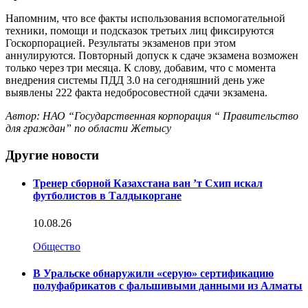
Напомним, что все факты использования вспомогательной
техники, помощи и подсказок третьих лиц фиксируются
Госкорпорацией. Результаты экзаменов при этом
аннулируются. Повторный допуск к сдаче экзамена возможен
только через три месяца. К слову, добавим, что с момента
внедрения системы ПДД 3.0 на сегодняшний день уже
выявлены 222 факта недобросовестной сдачи экзамена.
Автор: НАО “Государственная корпорация “ Правительство
для граждан” по области Жетысу
Другие новости
Тренер сборной Казахстана ван ’т Схип искал
футболистов в Талдыкоргане
10.08.26
Общество
В Уральске обнаружили «серую» сертификацию
полуфабрикатов с фальшивыми данными из Алматы