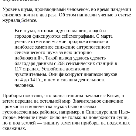
Уровень шума, производимый человеком, во время пандемии
снизился почти в два раза. Об этом написали ученые в статье
журнала
Science.
Все звуки, которые идут от машин, людей и
городов фиксируются сейсмографами. С марта
ученые отметили «самое продолжительное и
наиболее заметное снижение антропогенного
сейсмического шума за всю историю
наблюдений». Такой вывод удалось сделать
благодаря данным с 268 сейсмических станций в
117 странах. Устройства достаточно
чувствительны. Они фиксируют диапазон звуков
от 4 до 14 Гц, в нем и слышна деятельность
человека.
Приборы показали, что волна тишины началась с Китая, а
затем перешла на остальной мир. Значительное снижение
громкости и количества звуков было в самых
густонаселенных районах, например, в Сингапуре или Нью-
Йорке. Меньше шумы было не только на поверхности суши,
но и под землей — тишину заметили приборы на подземных
скважинах.