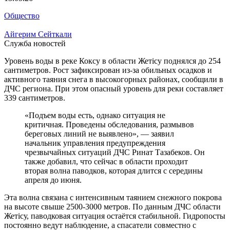
Общество
Айгерим Сейткали
Служба новостей
Уровень воды в реке Коксу в области Жетісу поднялся до 254
сантиметров. Рост зафиксирован из-за обильных осадков и
активного таяния снега в высокогорных районах, сообщили в
ДЧС региона. При этом опасный уровень для реки составляет
339 сантиметров.
«Подъем воды есть, однако ситуация не
критичная. Проведены обследования, размывов
береговых линий не выявлено», — заявил
начальник управления предупреждения
чрезвычайных ситуаций ДЧС Ринат Тазабеков. Он
также добавил, что сейчас в области проходит
вторая волна паводков, которая длится с середины
апреля до июня.
Эта волна связана с интенсивным таянием снежного покрова
на высоте свыше 2500-3000 метров. По данным ДЧС области
Жетісу, паводковая ситуация остаётся стабильной. Гидропосты
постоянно ведут наблюдение, а спасатели совместно с