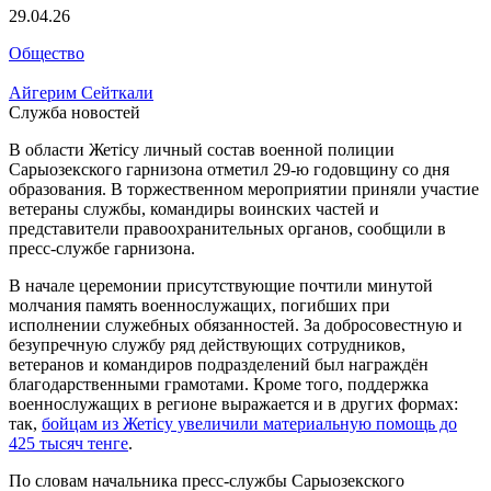
29.04.26
Общество
Айгерим Сейткали
Служба новостей
В области Жетісу личный состав военной полиции
Сарыозекского гарнизона отметил 29-ю годовщину со дня
образования. В торжественном мероприятии приняли участие
ветераны службы, командиры воинских частей и
представители правоохранительных органов, сообщили в
пресс-службе гарнизона.
В начале церемонии присутствующие почтили минутой
молчания память военнослужащих, погибших при
исполнении служебных обязанностей. За добросовестную и
безупречную службу ряд действующих сотрудников,
ветеранов и командиров подразделений был награждён
благодарственными грамотами. Кроме того, поддержка
военнослужащих в регионе выражается и в других формах:
так,
бойцам из Жетісу увеличили материальную помощь до
425 тысяч тенге
.
По словам начальника пресс-службы Сарыозекского