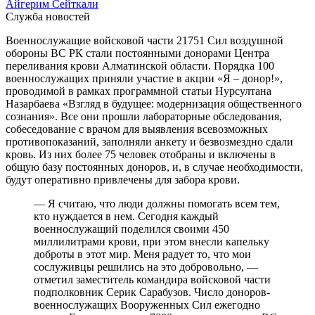
Айгерим Сейткали
Служба новостей
Военнослужащие войсковой части 21751 Сил воздушной
обороны ВС РК стали постоянными донорами Центра
переливания крови Алматинской области. Порядка 100
военнослужащих приняли участие в акции «Я – донор!»,
проводимой в рамках программной статьи Нурсултана
Назарбаева «Взгляд в будущее: модернизация общественного
сознания». Все они прошли лабораторные обследования,
собеседование с врачом для выявления всевозможных
противопоказаний, заполняли анкету и безвозмездно сдали
кровь. Из них более 75 человек отобраны и включены в
общую базу постоянных доноров, и, в случае необходимости,
будут оперативно привлечены для забора крови.
— Я считаю, что люди должны помогать всем тем,
кто нуждается в нем. Сегодня каждый
военнослужащий поделился своими 450
миллилитрами крови, при этом внесли капельку
доброты в этот мир. Меня радует то, что мои
сослуживцы решились на это добровольно, —
отметил заместитель командира войсковой части
подполковник Серик Сарабузов. Число доноров-
военнослужащих Вооруженных Сил ежегодно