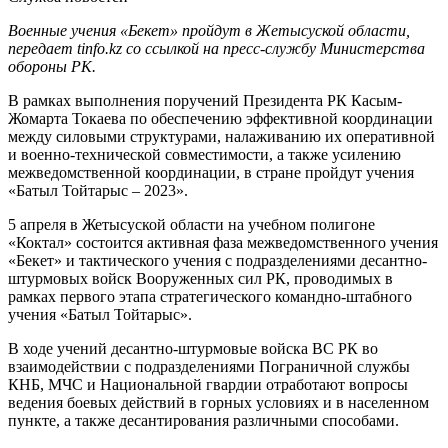
Военные учения «Бекет» пройдут в Жетысуской области,
передает tinfo.kz cо ссылкой на пресс-службу Министерства
обороны РК.
В рамках выполнения поручений Президента РК Касым-
Жомарта Токаева по обеспечению эффективной координации
между силовыми структурами, налаживанию их оперативной
и военно-технической совместимости, а также усилению
межведомственной координации, в стране пройдут учения
«Батыл Тойтарыс – 2023».
5 апреля в Жетысуской области на учебном полигоне
«Коктал» состоится активная фаза межведомственного учения
«Бекет» и тактического учения с подразделениями десантно-
штурмовых войск Вооруженных сил РК, проводимых в
рамках первого этапа стратегического командно-штабного
учения «Батыл Тойтарыс».
В ходе учений десантно-штурмовые войска ВС РК во
взаимодействии с подразделениями Пограничной службы
КНБ, МЧС и Национальной гвардии отработают вопросы
ведения боевых действий в горных условиях и в населенном
пункте, а также десантирования различными способами.