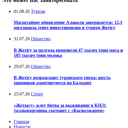
Это может Вас заинтересовать
01.08.26
Туризм
Масштабное обновление Алаколя завершается: 12,3
миллиарда тенге инвестировано в туризм Жетісу
31.07.26
Общество
В Жетісу за полгода произвели 47 тысяч тонн мяса и
105 тысяч тонн молока
29.07.26
Общество
В Жетісу возрождают туранского тигра: шесть
хищников адаптируются на Балхаше
25.07.26
Спорт
«Жетысу» ждет битва за выживание в КПЛ:
талдыкорганцы сыграют с «Кызылжаром»
Главная
Новости