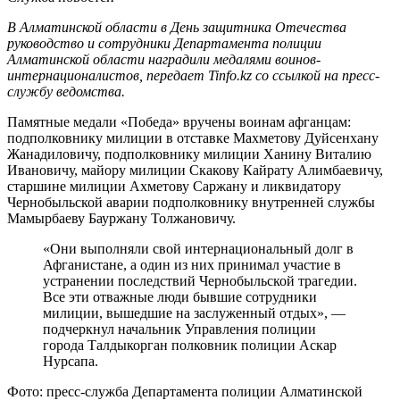
В Алматинской области в День защитника Отечества
руководство и сотрудники Департамента полиции
Алматинской области наградили медалями воинов-
интернационалистов, передает Tinfo.kz со ссылкой на пресс-
службу ведомства.
Памятные медали «Победа» вручены воинам афганцам:
подполковнику милиции в отставке Махметову Дуйсенхану
Жанадиловичу, подполковнику милиции Ханину Виталию
Ивановичу, майору милиции Скакову Кайрату Алимбаевичу,
старшине милиции Ахметову Саржану и ликвидатору
Чернобыльской аварии подполковнику внутренней службы
Мамырбаеву Бауржану Толжановичу.
«Они выполняли свой интернациональный долг в
Афганистане, а один из них принимал участие в
устранении последствий Чернобыльской трагедии.
Все эти отважные люди бывшие сотрудники
милиции, вышедшие на заслуженный отдых», —
подчеркнул начальник Управления полиции
города Талдыкорган полковник полиции Аскар
Нурсапа.
Фото: пресс-служба Департамента полиции Алматинской