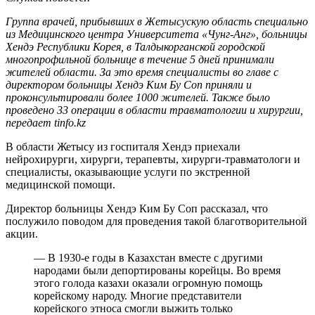
Группа врачей, прибывших в Жетысускую область специально
из Медицинского центра Университета «Чунг-Анг», больницы
Хендэ Республики Корея, в Талдыкорганской городской
многопрофильной больнице в течение 5 дней принимали
жителей области. За это время специалисты во главе с
директором больницы Хендэ Ким Бу Соп приняли и
проконсультировали более 1000 жителей. Также было
проведено 33 операции в области травматологии и хирургии,
передает tinfo.kz
В области Жетысу из госпиталя Хендэ приехали
нейрохирурги, хирурги, терапевты, хирурги-травматологи и
специалисты, оказывающие услуги по экстренной
медицинской помощи.
Директор больницы Хендэ Ким Бу Соп рассказал, что
послужило поводом для проведения такой благотворительной
акции.
— В 1930-е годы в Казахстан вместе с другими
народами были депортированы корейцы. Во время
этого голода казахи оказали огромную помощь
корейскому народу. Многие представители
корейского этноса смогли выжить только