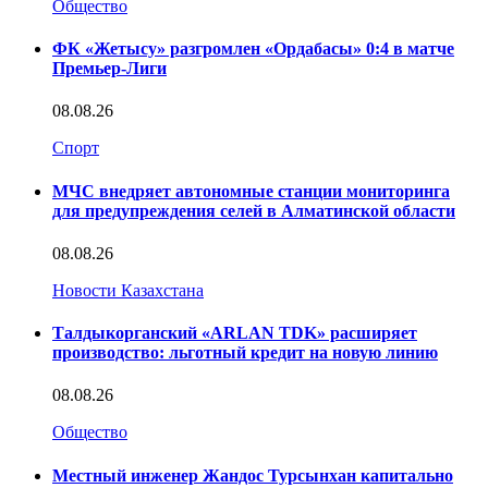
Общество
ФК «Жетысу» разгромлен «Ордабасы» 0:4 в матче
Премьер-Лиги
08.08.26
Спорт
МЧС внедряет автономные станции мониторинга
для предупреждения селей в Алматинской области
08.08.26
Новости Казахстана
Талдыкорганский «ARLAN TDK» расширяет
производство: льготный кредит на новую линию
08.08.26
Общество
Местный инженер Жандос Турсынхан капитально