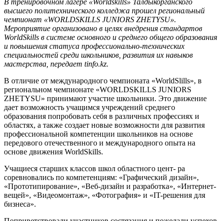
В тренировочном лагере «Worldskills» Талдыкорганского
высшего политехнического колледжа прошел региональный
чемпионат «WORLDSKILLS JUNIORS ZHETYSU».
Мероприятие организовано в целях внедрения стандартов
WorldSkills в системе основного и среднего общего образования
и повышения статуса профессионально-технических
специальностей среди школьников, развития их навыков
мастерства, передает tinfo.kz.
В отличие от международного чемпионата «WorldSlills», в
региональном чемпионате «WORLDSKILLS JUNIORS
ZHETYSU» принимают участие школьники. Это движение
дает возможность учащимся учреждений среднего
образования попробовать себя в различных профессиях и
областях, а также создает новые возможности для развития
профессиональной компетенции школьников на основе
передового отечественного и международного опыта на
основе движения WorldSkills.
Учащиеся старших классов школ областного цент- ра
соревновались по компетенциям: «Графический дизайн»,
«Прототипирование», «Веб-дизайн и разработка», «Интернет-
вещей», «Видеомонтаж», «Фотография» и «IT-решения для
бизнеса».
Поприветствовали участников состязания и пожелали успехов