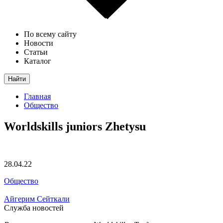
По всему сайту
Новости
Статьи
Каталог
Найти
Главная
Общество
Worldskills juniors Zhetysu
28.04.22
Общество
Айгерим Сейткали
Служба новостей