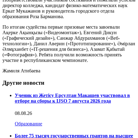
директор колледжа, кандидат физико-математических наук
Еркат Мукажанов и руководитель городского отдела
образования Роза Барманова.
По итогам судейства первые призовые места завоевали
Ақерке Ақынқызы («Видеомонтаж»), Евгений Дикун
(«Графический дизайн»), Санжар Абдурахманов («Веб-
технологии»), Данил Аверин («Прототипирование»), Әмірлан
Әлмұханбет («IT-решения для бизнеса»), Азамат Қабытай
(«Фотография»). Ребята получили возможность принять
участие в республиканском чемпионате.
Жамиля Атибаева
Другие новости
Ученик из Жетісу Ерсултан Макашев участвовал в
отборе на сборы к IJSO 7 августа 2026 года
08.08.26
Образование
Более 75 тысяч государственных грантов на высшее