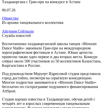
06.07.26
Общество
Из архива танцевального коллектива
Айгерим Сейткали
Служба новостей
Воспитанники талдыкорганской школы танцев «Blossom
Dance Studio» завоевали Гран-при на международном
хореографическом фестивале в Астане. Юные артисты
привезли также одно первое и два вторых места. Конкурс
собрал около 500 участников из 50 коллективов Казахстана,
Кыргызстана и России.
Под руководством Меруерт Идрисовой студия представила
город достойно, несмотря на серьёзную конкуренцию.
Многие подростки занимаются в «Blossom Dance Studio»
бесплатно по госпрограмме подушевого финансирования
ArtSport.
Студия хорошо известна в Талдыкоргане, обучая детей с
четырёх лет и взрослых современным танцевальным
направлениям. Высокие результаты стали возможны