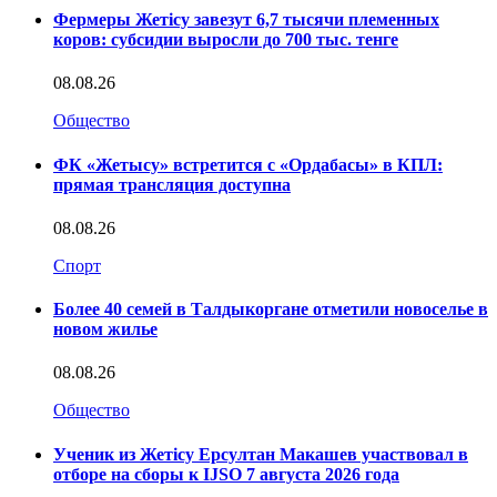
Фермеры Жетісу завезут 6,7 тысячи племенных
коров: субсидии выросли до 700 тыс. тенге
08.08.26
Общество
ФК «Жетысу» встретится с «Ордабасы» в КПЛ:
прямая трансляция доступна
08.08.26
Спорт
Более 40 семей в Талдыкоргане отметили новоселье в
новом жилье
08.08.26
Общество
Ученик из Жетісу Ерсултан Макашев участвовал в
отборе на сборы к IJSO 7 августа 2026 года