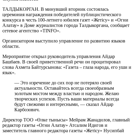
ТАЛДЫКОРГАН. В минувший вторник состоялась
церемония награждения победителей публицистического
конкурса в честь 100-летнего юбилея газет «Жетісу» и «Огни
Алатау» в Доме журналистов города Талдыкоргана, сообщает
сетевое агентство «TINFO».
Организатором выступило управление по развитию языков
области.
Мероприятие открыл руководитель управления Айдар
Башбаев. В своей приветственной речи он процитировал
слова Ахмета Байтурсынова: «Газета – глаза народа, его уши и
язык».
— Это изречение до сих пор не потеряло своей
актуальности. Оставайтесь всегда своеобразным
золотым мостом между властью и народом. Желаю
творческих успехов. Пусть ваши материалы всегда
будут свежими и интересными, — сказал Айдар
Карбозович.
Директор ТОО «Өлке тынысы» Мейрам Жанадилов, главный
редактор газеты «Огни Алатау» Атсалим Идигов и
заместитель главного редактора газеты «Жетісу» Нусипбай