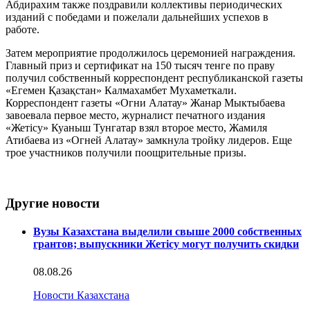
Абдирахим также поздравили коллективы периодических
изданий с победами и пожелали дальнейших успехов в
работе.
Затем мероприятие продолжилось церемонией награждения.
Главный приз и сертификат на 150 тысяч тенге по праву
получил собственный корреспондент республиканской газеты
«Егемен Қазақстан» Калмахамбет Мухаметкали.
Корреспондент газеты «Огни Алатау» Жанар Мыктыбаева
завоевала первое место, журналист печатного издания
«Жетісу» Куаныш Тунгатар взял второе место, Жамиля
Атибаева из «Огней Алатау» замкнула тройку лидеров. Еще
трое участников получили поощрительные призы.
Другие новости
Вузы Казахстана выделили свыше 2000 собственных
грантов; выпускники Жетісу могут получить скидки
08.08.26
Новости Казахстана