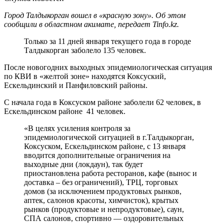
Город Талдыкорган вошел в «красную зону». Об этом
сообщили в областном акимате, передает Tinfo.kz.
Только за 11 дней января текущего года в городе
Талдыкорган заболело 135 человек.
После новогодних выходных эпидемиологическая ситуация
по КВИ в «желтой зоне» находятся Коксуский,
Ескельдинский и Панфиловский районы.
С начала года в Коксуском районе заболели 62 человек, в
Ескельдинском районе 41 человек.
«В целях усиления контроля за
эпидемиологической ситуацией в г.Талдыкорган,
Коксуском, Ескельдинском районе, с 13 января
вводится дополнительные ограничения на
выходные дни (локдаун), так будет
приостановлена работа ресторанов, кафе (вынос и
доставка – без ограничений), ТРЦ, торговых
домов (за исключением продуктовых рынков,
аптек, салонов красоты, химчисток), крытых
рынков (продуктовые и непродуктовые), саун,
СПА салонов, спортивно — оздоровительных