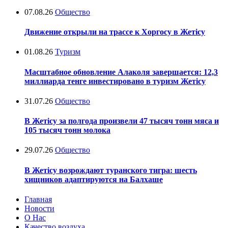
07.08.26
Общество
Движение открыли на трассе к Хоргосу в Жетісу
01.08.26
Туризм
Масштабное обновление Алаколя завершается: 12,3
миллиарда тенге инвестировано в туризм Жетісу
31.07.26
Общество
В Жетісу за полгода произвели 47 тысяч тонн мяса и
105 тысяч тонн молока
29.07.26
Общество
В Жетісу возрождают туранского тигра: шесть
хищников адаптируются на Балхаше
Главная
Новости
О Нас
Качество воздуха