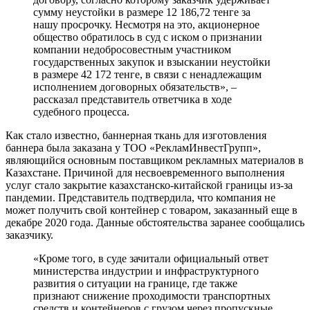
сумму неустойки в размере 12 186,72 тенге за
нашу просрочку. Несмотря на это, акционерное
общество обратилось в суд с иском о признании
компании недобросовестным участником
государственных закупок и взыскании неустойки
в размере 42 172 тенге, в связи с ненадлежащим
исполнением договорных обязательств», –
рассказал представитель ответчика в ходе
судебного процесса.
Как стало известно, баннерная ткань для изготовления
баннера была заказана у ТОО «РекламИнвестГрупп»,
являющийся основным поставщиком рекламных материалов в
Казахстане. Причиной для несвоевременного выполнения
услуг стало закрытие казахстанско-китайской границы из-за
пандемии. Представитель подтвердила, что компания не
может получить свой контейнер с товаром, заказанный еще в
декабре 2020 года. Данные обстоятельства заранее сообщались
заказчику.
«Кроме того, в суде зачитали официальный ответ
министерства индустрии и инфраструктурного
развития о ситуации на границе, где также
признают снижение проходимости транспортных
средств и контейнеров с грузом через пропускные