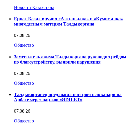
Новости Казахстана
Ернат Базил вручил «Алтын алка» и «Кумис алка»
многодетным матерям Талдыкоргана
07.08.26
Общество
Заместитель акима Талдыкоргана руководил рейдом
по благоустройству, выявили нарушения
07.08.26
Общество
Талдыкорганец предложил построить аквапарк на
Арбате через партию «ӘDILET»
07.08.26
Общество