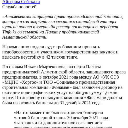
Айгерим Сейткали
Служба новостей
«Атамекеном» защищены права производственной компании,
которая из-за закрытия казахстанско-китайской границы
чуть не попала в «черный» реестр поставщиков, передает
Tinfo.kz со ссылкой на Палату предпринимателей
Алматинской области.
На компанию подали суд с требованием признать
недобросовестным участником государственных закупок и
взыскать неустойку в 42 тысячи тенге.
По словам Ильяса Мырзекенова, эксперта Палаты
предпринимателей Алматинской области, защищавшего права
предпринимателя, в октябре 2021 года между АО «УК СЭЗ
«МЦПС «Хоргос» и ТОО «Социально производственная
строительная компания «Жоламан» был заключен договор на
оказание полиграфических услуг на общую сумму 1,6 млн
тенге. По договору госзакупок компания «Жоламан» должна
была изготовить баннеры до 31 декабря 2021 года.
«На тот момент не был изготовлен баннер на
матовой баннерной ткани. 30 декабря 2021 года
мы заключили дополнительное соглашение к
договору, согласно которому заказчик удерживает