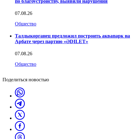
по благоустройству, выявили нарушения
07.08.26
Общество
Талдыкорганец предложил построить аквапарк на
Арбате через партию «ӘDILET»
07.08.26
Общество
Поделиться новостью