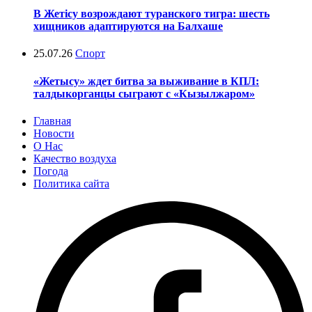
В Жетісу возрождают туранского тигра: шесть
хищников адаптируются на Балхаше
25.07.26
Спорт
«Жетысу» ждет битва за выживание в КПЛ:
талдыкорганцы сыграют с «Кызылжаром»
Главная
Новости
О Нас
Качество воздуха
Погода
Политика сайта