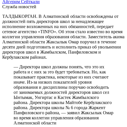
Айгерим Сейткали
Служба новостей
ТАЛДЫКОРГАН. В Алматинской области освобождены от
должностей пять директоров школ за ненадлежащее
исполнение возложенных на них обязанностей, передает
сетевое агентство «TINFO». Об этом стало известно во время
коллегии управления образования области. Заместитель акима
Алматинской области Жаксылык Омар поручил в течение
десяти дней подготовить и исполнить приказ об увольнении
директоров школ в Жамбылском, Панфиловском и
Кербулакском районах.
— Директора школ должны понять, что это их
работа и с них за это будет требоваться. Но, как
показывает практика, некоторые из них считают
иначе. Из-за низких показателей уровня
образования и дисциплины поручаю освободить
от занимаемых должностей директоров школ сел
Ынтымак, Унгиртас и Кастек Жамбылского
района. Директора школы Майтобе Кербулакского
района. Директора школы № 6 города Жаркент
Панфиловского района, — заявил Жаксылык Омар
во время коллегии управления образования
Алматинской области