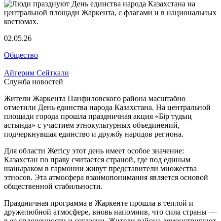
02.05.26
Общество
Айгерим Сейткали
Служба новостей
Жители Жаркента Панфиловского района масштабно
отметили День единства народа Казахстана. На центральной
площади города прошла праздничная акция «Бір тудың
астында» с участием этнокультурных объединений,
подчеркнувшая единство и дружбу народов региона.
Для области Жетісу этот день имеет особое значение:
Казахстан по праву считается страной, где под единым
шаныраком в гармонии живут представители множества
этносов. Эта атмосфера взаимопонимания является основой
общественной стабильности.
Праздничная программа в Жаркенте прошла в теплой и
дружелюбной атмосфере, вновь напомнив, что сила страны —
в ее сплоченности и согласии. Жители района демонстрируют