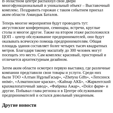
В областном центре распахнул свои двери
многофункциональный и уникальный объект – Выставочный
комплекс. Поздравить горожан с таким событием приехал
аким области Амандык Баталов.
Теперь многие мероприятия будут проводить тут:
августовские конференции, семинары, встречи, круглые
столы и многое другое. Также на втором этаже расположился
ЦОП – центр обслуживание предпринимателей, они будут
оказывать всяческую помощь предпринимателям. Общая
площадь здания составляет более четырех тысяч квадратных
метров. Благодаря такому масштабу до 300 человек могут
посещать это место. Сам комплекс красивый, просторный и
отличается архитектурным дизайном.
Затем аким области осмотрел первую выставку, где различные
компании представили свои товары и услуги. Среди них
были ТОО «Алтын НұрлыҒасыр», «Zhetysu Gifts», «Лепсинск
өнімі», «Алматинские краски», «Кайнар АКБ», «Жаркентский
крахмалопаточный завод», «Фабрика Ажар», «Dolce фарм» и
другие. Побывал глава региона и в Центре обслуживания
предпринимателей и остался довольный увиденным.
Другие новости