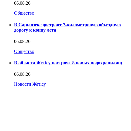
06.08.26
Общество
В Сарыозеке достроят 7-километровую объездную
дорогу к концу лета
06.08.26
Общество
В области Жетісу построят 8 новых водохранилищ
06.08.26
Новости Жетісу