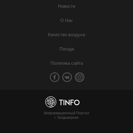
Новости
О Нас
Качество воздуха
Погода
Политика сайта
Информационный Портал
г. Талдыкорган