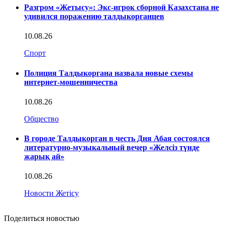
Разгром «Жетысу»: Экс-игрок сборной Казахстана не
удивился поражению талдыкорганцев
10.08.26
Спорт
Полиция Талдыкоргана назвала новые схемы
интернет-мошенничества
10.08.26
Общество
В городе Талдыкорган в честь Дня Абая состоялся
литературно-музыкальный вечер «Желсіз түнде
жарық ай»
10.08.26
Новости Жетісу
Поделиться новостью