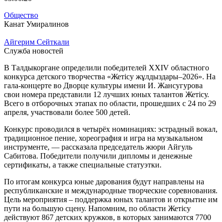
Общество
Канат Умиралинов
Айгерим Сейткали
Служба новостей
В Талдыкоргане определили победителей XXIV областного
конкурса детского творчества «Жетісу жұлдыздары–2026». На
гала-концерте во Дворце культуры имени И. Жансугурова
свои номера представили 12 лучших юных талантов Жетісу.
Всего в отборочных этапах по области, прошедших с 24 по 29
апреля, участвовали более 500 детей.
Конкурс проводился в четырёх номинациях: эстрадный вокал,
традиционное пение, хореография и игра на музыкальном
инструменте, — рассказала председатель жюри Айгуль
Сабитова. Победители получили дипломы и денежные
сертификаты, а также специальные статуэтки.
По итогам конкурса юные дарования будут направлены на
республиканские и международные творческие соревнования.
Цель мероприятия – поддержка юных талантов и открытие им
пути на большую сцену. Напомним, по области Жетісу
действуют 867 детских кружков, в которых занимаются 7700