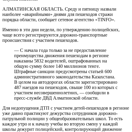
АЛМАТИНСКАЯ ОБЛАСТЬ. Среду и пятницу назвали
наиболее «аварийными» днями для пешеходов стражи
порядка области, сообщает сетевое агентство «TINFO».
Именно в эти дни недели, по утверждению полицейских,
чаще всего регистрируются дорожно-транспортные
происшествия с участием пешеходов.
— С начала года только за не предоставление
преимущества движения пешеходам в регионе
наказаны 5832 водителей, оштрафованных на
общую сумму более 140 миллионов тенге.
Штрафные санкции предусмотрены статьей 600
административного законодательства Казахстана.
В целом на автодорогах области зарегистрировано
487 наездов на пешеходов, свыше 100 из которых с
участием несовершеннолетних, — сообщили в
пресс-службе ДВД Алматинской области.
Для недопущения ДТП с участием детей-пешеходов в регионе
уже давно практикуют дежурства сотрудников дорожно-
патрульной полиции у общеобразовательных школ. То есть
каждое утро и к началу учебы во вторую смену у каждой
школы дежурит полицейский, контролирующий движение