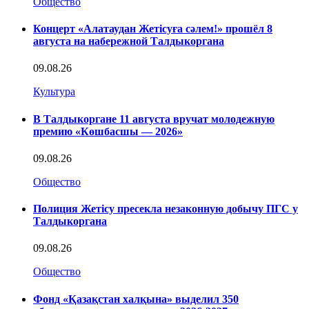
Общество
Концерт «Алатаудан Жетісуға сәлем!» прошёл 8
августа на набережной Талдыкоргана
09.08.26
Культура
В Талдыкоргане 11 августа вручат молодежную
премию «Көшбасшы — 2026»
09.08.26
Общество
Полиция Жетісу пресекла незаконную добычу ПГС у
Талдыкоргана
09.08.26
Общество
Фонд «Қазақстан халқына» выделил 350