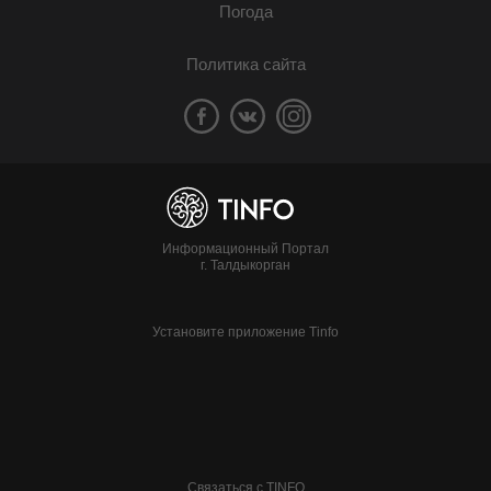
Погода
Политика сайта
Информационный Портал
г. Талдыкорган
Установите приложение Tinfo
Связаться с TINFO