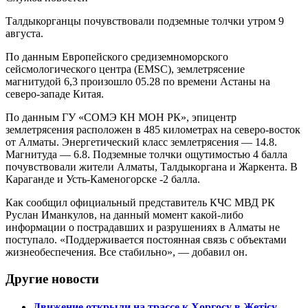
Талдыкорганцы почувствовали подземные толчки утром 9
августа.
По данным Европейского средиземноморского
сейсмологического центра (EMSC), землетрясение
магнитудой 6,3 произошло 05.28 по времени Астаны на
северо-западе Китая.
По данным ГУ «СОМЭ КН МОН РК», эпицентр
землетрясения расположен в 485 километрах на северо-восток
от Алматы. Энергетический класс землетрясения — 14.8.
Магнитуда — 6.8. Подземные толчки ощутимостью 4 балла
почувствовали жители Алматы, Талдыкоргана и Жаркента. В
Караганде и Усть-Каменогорске -2 балла.
Как сообщил официальный представитель КЧС МВД РК
Руслан Иманкулов, на данный момент какой-либо
информации о пострадавших и разрушениях в Алматы не
поступало. «Поддерживается постоянная связь с объектами
жизнеобеспечения. Все стабильно», — добавил он.
Другие новости
Движение открыли на трассе к Хоргосу в Жетісу