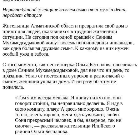
Неравнодушной женщине во всем помогают муж и дети,
передает almaty.tv
Жительница Алматинской области превратила свой дом в
приют для людей, оказавшихся в трудной жизненной
ситуации. На сегодня под одной крышей с Саниям
Мухамедсадыковой живут восемь пенсионеров и инвалидов,
как одна большая дружная семья. К каждому из них нужен
особый уход и забота.
С того момента, как пенсионерка Ольга Беспалова поселилась
в доме Саниям Мухамедсадыковой, для нее что ни день, то
праздник. Устав от постоянных упреков и разногласий с
сыном, женщина ушла из дома. И ни разу об этом не
пожалела.
«Там я им всегда мешала. Я приду на кухню, они
говорят отойди, ты неправильно делаешь. Я иду в
свою комнату, плачу. А здесь мне хорошо. Очень
тепло, очень хорошо, меня здесь уважают, любят.
Соня прекрасный человек, я бы, наверное, так не
смогла», — рассказала жительница Илийского
района Ольга Беспалова.