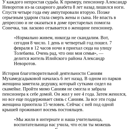
У каждого непростая судьба. К примеру, пенсионер Александр
Неворотов из-за сахарного диабета 8 лет назад лишился ноги.
Спустя четыре года ему ампутировали вторую. Позже
серьезным ударом стала смерть жены и сына. Не впасть в
депрессию и не оказаться в доме престарелых помогла
Сонечка, так ласково отзывается о женщине пенсионер.
«Нормально живем, никогда не скандалим. Вот,
сегодня 8 число. 1 день и четвертый год пошел. 7
февраля в 12 часов ночи я приехал сюда на улицу
Толебаева. Очень рад, что они моя семья», —
делится житель Илийского района Александр
Неворотов.
История благотворительной деятельности Саниям
Мухамедсадыковой началась 6 лет назад. В одном из парков
женщина заметила дедушку, который сутками сидел на
скамейке. Пройти мимо Саниям не смогла и забрала
пенсионера к себе домой. Он жил у нее 4 года. Затем женился,
но все еще поддерживает связь с Саниям. За все эти годы
женщина приютила 15 человек. Сейчас с ней под одной
крышей проживают восемь постояльцев.
«Мы жили в интернате и наша учительница,
воспитательница нас учила, что если ты можешь