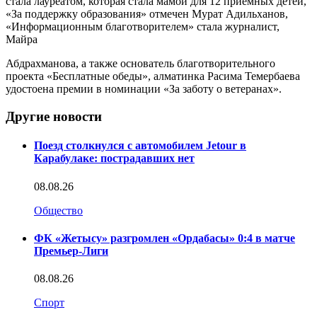
стала лауреатом, которая стала мамой для 12 приемных детей,
«За поддержку образования» отмечен Мурат Адильханов,
«Информационным благотворителем» стала журналист,
Майра
Абдрахманова, а также основатель благотворительного
проекта «Бесплатные обеды», алматинка Расима Темербаева
удостоена премии в номинации «За заботу о ветеранах».
Другие новости
Поезд столкнулся с автомобилем Jetour в
Карабулаке: пострадавших нет
08.08.26
Общество
ФК «Жетысу» разгромлен «Ордабасы» 0:4 в матче
Премьер-Лиги
08.08.26
Спорт