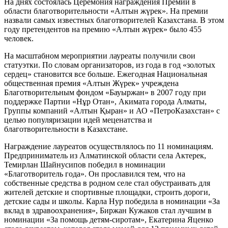
На днях состоялась Церемония награждения Премии в
области благотворительности «Алтын жүрек». На премии
назвали самых известных благотворителей Казахстана. В этом
году претендентов на премию «Алтын жүрек» было 455
человек.
На масштабном мероприятии лауреаты получили свои
статуэтки. По словам организаторов, из года в год «золотых
сердец» становится все больше. Ежегодная Национальная
общественная премия «Алтын Жүрек» учреждена
Благотворительным фондом «Бауыржан» в 2007 году при
поддержке Партии «Нұр Отан», Акимата города Алматы,
Группы компаний «Алтын Қыран» и АО «ПетроКазахстан» с
целью популяризации идей меценатства и
благотворительности в Казахстане.
Награждение лауреатов осуществлялось по 11 номинациям.
Предприниматель из Алматинской области села Актерек,
Темирлан Шайнусипов победил в номинации
«Благотворитель года». Он прославился тем, что на
собственные средства в родном селе стал обустраивать для
жителей детские и спортивные площадки, строить дороги,
детские сады и школы. Карла Нур победила в номинации «За
вклад в здравоохранения», Биржан Кужаков стал лучшим в
номинации «За помощь детям-сиротам», Екатерина Яценко