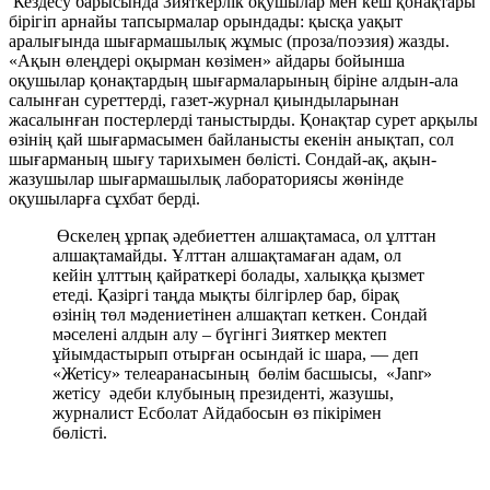
Кездесу барысында Зияткерлік оқушылар мен кеш қонақтары
бірігіп арнайы тапсырмалар орындады: қысқа уақыт
аралығында шығармашылық жұмыс (проза/поэзия) жазды.
«Ақын өлеңдері оқырман көзімен» айдары бойынша
оқушылар қонақтардың шығармаларының біріне алдын-ала
салынған суреттерді, газет-журнал қиындыларынан
жасалынған постерлерді таныстырды. Қонақтар сурет арқылы
өзінің қай шығармасымен байланысты екенін анықтап, сол
шығарманың шығу тарихымен бөлісті. Сондай-ақ, ақын-
жазушылар шығармашылық лабораториясы жөнінде
оқушыларға сұхбат берді.
Өскелең ұрпақ әдебиеттен алшақтамаса, ол ұлттан
алшақтамайды. Ұлттан алшақтамаған адам, ол
кейін ұлттың қайраткері болады, халыққа қызмет
етеді. Қазіргі таңда мықты білгірлер бар, бірақ
өзінің төл мәдениетінен алшақтап кеткен. Сондай
мәселені алдын алу – бүгінгі Зияткер мектеп
ұйымдастырып отырған осындай іс шара, — деп
«Жетісу» телеаранасының бөлім басшысы, «Janr»
жетісу әдеби клубының президенті, жазушы,
журналист Есболат Айдабосын өз пікірімен
бөлісті.