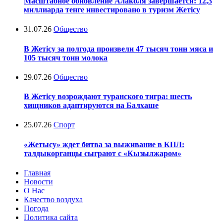
Масштабное обновление Алаколя завершается: 12,3
миллиарда тенге инвестировано в туризм Жетісу
31.07.26
Общество
В Жетісу за полгода произвели 47 тысяч тонн мяса и
105 тысяч тонн молока
29.07.26
Общество
В Жетісу возрождают туранского тигра: шесть
хищников адаптируются на Балхаше
25.07.26
Спорт
«Жетысу» ждет битва за выживание в КПЛ:
талдыкорганцы сыграют с «Кызылжаром»
Главная
Новости
О Нас
Качество воздуха
Погода
Политика сайта