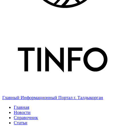
Главный Информационный Портал г. Талдыкорган
Главная
Новости
Справочник
Статьи