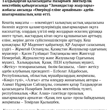
Талдықорған қаласындағы Назарбаев Зияткерлік
мектебінің қабырғасында “Замандастар жырлары»
жобасы аясында «Өнерімді еліме арнаймын» әдеби-
шығармашылық кеш өтті.
Кештің мақсаты — өлкеміздегі халықтың ыстық ықыласына
бөленіп жүрген қаламгерлеріміздің шығармаларын оқуға
насихаттау, олардың үлгілі өмір жолдарын өскелең ұрпаққа
өнеге тұтып, жастардың кітап оқуға құлшынысын арттыру,
еліне, жеріне деген сүйіспеншіліктерін арттыру. Кеш
қонақтары: ҚР Мәдениет қайраткері, ҚР Ақпарат саласының
үздігі – Жұматай Оспанұлы, Қазақстан Жазушылар одағының
мүшелері – Қасен Гүлбақыт Тоқтанқызы мен Жангелді
Немеребай,
Журналистер және Жазушылар Одағының
мүшесі, Халықаралық Қазақ ПЕН клубының мүшесі,
«Жетісу» телеаранасының бөлім басшысы, «Janr» жетісу
әдеби клубының президенті – Есболат Айдабосын,
Республикалық, облыстық мүшәйралардың жеңімпазы,
«Көңіл гүлі», «Алғыс» атты өлеңдер жинағының авторы –
Азамат Нұрмұхан Сайлауұлы, сонымен қатар Талдықорған
қаласындағы Назарбаев Зияткерлік мектебінің түлегі,
республикалық «Жас Алаш» газетінде прозалық
шығармаларға арналған «Қазақ пен қала» проза байқауының
жеңімпазы – Темірлан Қылышбек.