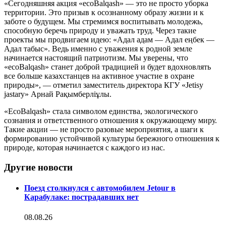
«Сегодняшняя акция «ecoBalqash» — это не просто уборка
территории. Это призыв к осознанному образу жизни и к
заботе о будущем. Мы стремимся воспитывать молодежь,
способную беречь природу и уважать труд. Через такие
проекты мы продвигаем идею: «Адал адам — Адал еңбек —
Адал табыс». Ведь именно с уважения к родной земле
начинается настоящий патриотизм. Мы уверены, что
«ecoBalqash» станет доброй традицией и будет вдохновлять
все больше казахстанцев на активное участие в охране
природы», — отметил заместитель директора КГУ «Jetisy
jastary» Арнай Рақымберліұлы.
«ЕcoBalqash» стала символом единства, экологического
сознания и ответственного отношения к окружающему миру.
Такие акции — не просто разовые мероприятия, а шаги к
формированию устойчивой культуры бережного отношения к
природе, которая начинается с каждого из нас.
Другие новости
Поезд столкнулся с автомобилем Jetour в
Карабулаке: пострадавших нет
08.08.26