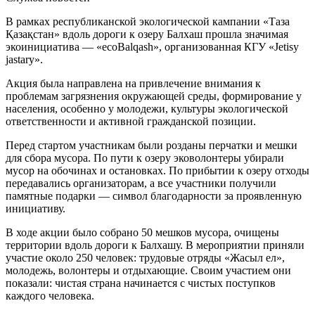
В рамках республиканской экологической кампании «Таза
Қазақстан» вдоль дороги к озеру Балхаш прошла значимая
экоинициатива — «ecoBalqash», организованная КГУ «Jetisy
jastary».
Акция была направлена на привлечение внимания к
проблемам загрязнения окружающей среды, формирование у
населения, особенно у молодежи, культуры экологической
ответственности и активной гражданской позиции.
Перед стартом участникам были розданы перчатки и мешки
для сбора мусора. По пути к озеру эковолонтеры убирали
мусор на обочинах и остановках. По прибытии к озеру отходы
передавались организаторам, а все участники получили
памятные подарки — символ благодарности за проявленную
инициативу.
В ходе акции было собрано 50 мешков мусора, очищены
территории вдоль дороги к Балхашу. В мероприятии приняли
участие около 250 человек: трудовые отряды «Жасыл ел»,
молодежь, волонтеры и отдыхающие. Своим участием они
показали: чистая страна начинается с чистых поступков
каждого человека.