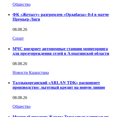
Общество
ФК «Жетысу» разгромлен «Ордабасы» 0:4 в матче
Премьер-Лиги
08.08.26
Спорт
МЧС внедряет автономные станции мониторинга
для предупреждения селей в Алматинской области
08.08.26
Новости Казахстана
Талдыкорганский «ARLAN TDK» расширяет
производство: льготный кредит на новую линию
08.08.26
Общество
Местный инженер Жандос Турсынхан капитально